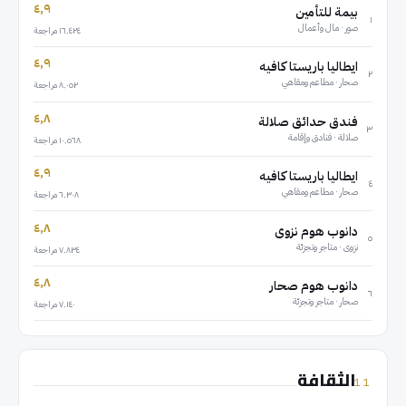
٤٫٩
بيمة للتأمين
١
صور
·
مال وأعمال
١٦٬٤٢٤
مراجعة
٤٫٩
ايطاليا باريستا كافيه
٢
صحار
·
مطاعم ومقاهي
٨٬٠٥٢
مراجعة
٤٫٨
فندق حدائق صلالة
٣
صلالة
·
فنادق وإقامة
١٠٬٥٦٨
مراجعة
٤٫٩
ايطاليا باريستا كافيه
٤
صحار
·
مطاعم ومقاهي
٦٬٣٠٨
مراجعة
٤٫٨
دانوب هوم نزوى
٥
نزوى
·
متاجر وتجزئة
٧٬٨٣٤
مراجعة
٤٫٨
دانوب هوم صحار
٦
صحار
·
متاجر وتجزئة
٧٬١٤٠
مراجعة
الثقافة
11