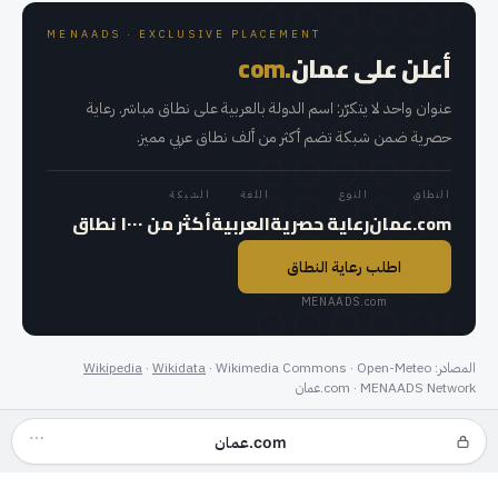
MENAADS · EXCLUSIVE PLACEMENT
أعلن على
عمان
.com
عنوان واحد لا يتكرّر: اسم الدولة بالعربية على نطاق مباشر. رعاية
حصرية ضمن شبكة تضم أكثر من ألف نطاق عربي مميز.
النطاق
النوع
اللغة
الشبكة
عمان.com
رعاية حصرية
العربية
أكثر من ١٠٠٠ نطاق
اطلب رعاية النطاق
MENAADS.com
المصادر
:
· Wikimedia Commons · Open-Meteo
Wikidata
·
Wikipedia
· MENAADS Network
عمان.com
عمان.com