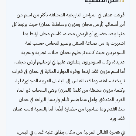
أصل التسمية
04
عُرفت عمان في المراحل التاريخية المختلفة بأكثر من اسم من
أبرز أسمائها (أرض مجان ومزون وسلطنة عمان) حيث يرتبط كل
منها ببعد حضاري أو تاريخي محدد، فاسم مجان ارتبط بما
اشتهرت به من صناعة السفن وصهر النحاس حسب لغة
السومريين حيث كانت تربطهم بعمان صلات تجارية وبحرية
عديدة، وكان السومريون يطلقون عليها في لوحاتهم أرض مجان،
أما اسم مزون فقد ارتبط بوفرة الموارد المائية في عمان في فترات
تاريخية سابقة، وذلك بالقياس إلى البلدان العربية المجاورة لها،
وكلمة مزون مشتقة من كلمة (المزن) وهي السحاب ذو الماء
الغزير المتدفق ولعل هذا يفسر قيام وازدهار الزراعة في عمان
منذ القدم وما صاحبها من حضارة أيضًا، أما بالنسبة لاسم عمان
فقد ورد
في هجرة القبائل العربية من مكان يطلق عليه عُمان في اليمن،