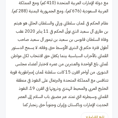
مع دولة الإمارات العربية المتحدة (410 كم) ومع المملكة
العربية السعودية (676 كم)، ومع الجمهورية اليمنية (288 كم).
نظام الحكم في عُمان سلطاني وراثي والسلطان الحالي هو هيثم
بن طارق آل سعيد الذي تولّى الحكم في 11 يناير 2020 عقب
وفاة السلطان قابوس بن سعيد بن تيمور آل سعيد صاحب
أطول فترة حكم في الشرق الأوسط حتى وفاته. لا يسمح الدستور
العُماني بالأحزاب السياسية بينما يكفل حق الانتخاب لكل مواطن
عُماني بلغ الواحدة والعشرين من عمره لاختيار أعضاء مجلس
الشورى. من أواخر القرن 15 كانت سلطنة عُمان إمبراطورية قوية
تتنافس مع المملكة المتحدة والبرتغال على النفوذ في منطقة
الخليج العربي والمحيط الهندي وذروتها في القرن 19، النفوذ
العُماني وسيطرته التي تمتد عبر مضيق باب السلام إلى العصر
الحديث الإمارات وباكستان وإيران وجنوباً حتى زنجبار كما
تابع القراءة