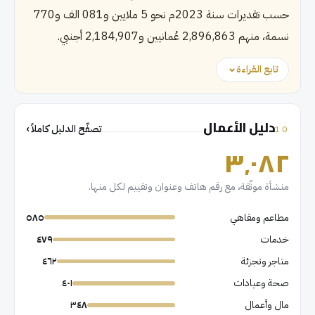
حسب تقديرات سنة 2023م نحو 5 ملايين و081 الف و770
نسمة، منهم 2,896,863 عُمانيين و2,184,907 أجنبي.
تابع القراءة
دليل الأعمال
تصفّح الدليل كاملاً
›
10
٣٬٠٨٢
منشأة موثّقة، مع رقم هاتف وعنوان وتقييم لكل منها.
مطاعم ومقاهي
٥٨٥
خدمات
٤٧٩
متاجر وتجزئة
٤٦٢
صحة وعيادات
٤٠١
مال وأعمال
٣٤٨