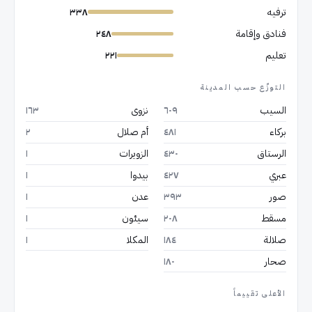
ترفيه
٣٣٨
فنادق وإقامة
٢٤٨
تعليم
٢٢١
التوزّع حسب المدينة
السيب
٦٠٩
نزوى
١٦٣
بركاء
٤٨١
أم صلال
٢
الرستاق
٤٣٠
الزويرات
١
عبري
٤٢٧
بيدوا
١
صور
٣٩٣
عدن
١
مسقط
٢٠٨
سيئون
١
صلالة
١٨٤
المكلا
١
صحار
١٨٠
الأعلى تقييماً