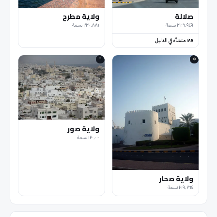
صلالة
ولاية مطرح
٣٣١٬٩٤٩
نسمة
٢٣٠٬٨٨١
نسمة
١٨٤
منشأة في الدليل
٦
٥
ولاية صور
١٢٠٬٠٠٠
نسمة
ولاية صحار
٢١٩٬٢٦٤
نسمة