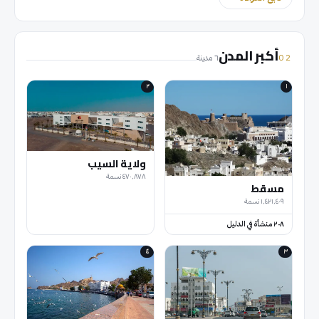
أكبر المدن
02
٦ مدينة
٢
١
ولاية السيب
٤٧٠٬٨٧٨
نسمة
مسقط
١٬٤٢١٬٤٠٩
نسمة
٢٠٨
منشأة في الدليل
٤
٣