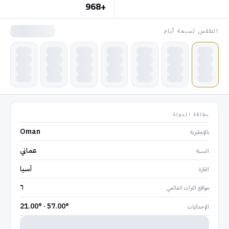
+968
الطقس لسبعة أيام
بطاقة الدولة
Oman
بالإنجليزية
عماني
النسبة
آسيا
القارة
٦
مواقع التراث العالمي
21.00° · 57.00°
الإحداثيات