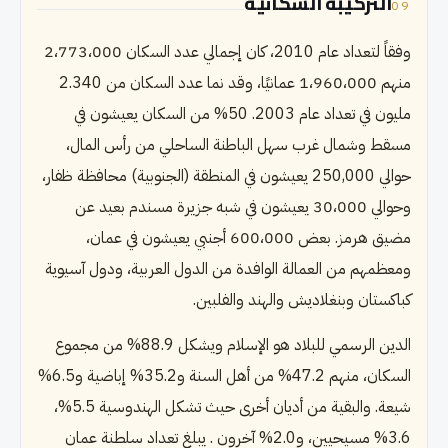
التركيبة السكانية
09
وفقاً لتعداد عام 2010، كان إجمالي عدد السكان 2،773،000
منهم 1،960،000 عمانيًا، وقد نما عدد السكان من 2.340
مليون في تعداد عام 2003. 50% من السكان يعيشون في
مسقط وشمال غرب سهل الباطنة الساحلي من رأس المال،
حوالي 250,000 يعيشون في المنطقة (الجنوبية) محافظة ظفار،
وحوالي 30،000 يعيشون في شبه جزيرة مسندم بعيد عن
مضيق هرمز. بعض 600،000 أجنبي يعيشون في عمان،
ومعظمهم من العمالة الوافدة من الدول العربية، ودول آسيوية
كباكستان وبنغلاديش والهند والفلبين.
الدين الرسمي للبلاد هو الإسلام ويشكل 88.9% من مجموع
السكان، منهم 47.2% من أهل السنة و35.2% إباضية و6.5%
شيعة. والبقية من أديان أخرى حيث تشكل الهندوسية 5.5%،
3.6% مسيحيين، و2.0% آخرون . يبلغ تعداد سلطنة عمان