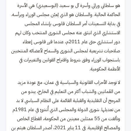
هو سلطاني وراثي وأسرة آل بو سعيد (البوسعيدي) هي الأسرة
الحاكمة الحالية. والسلطان هو الذي يُعيّن مجلس الوزراء ويرأسه.
في بداية التسعينات أمر السلطان قابوس بإنشاء المجلس
الاستشاري الذي انبثق عنه مجلس الشورى المنتخب وكان لهم
دور استشاري حتى عام 2011م، عندما قرر قابوس إعطاء
صلاحيات تشريعية لمجلس الشورى والسماح لأعضائه المنتخبين
باستجواب الوزراء وفق شروط واقتراح القوانين والتغييرات في
الأنظمة الحكومية.
لا توجد الأحزاب القانونية والسياسية في عمان، مع عودة مزيد
من العُمانيين والشباب أكثر من التعليم في الخارج، يبدو من
المرجح أن التقليدية والقبلية القائمة على النظام السياسي لا بد
من تعديلها. شورى الدولة والمجلس الذي أُنشئ في عام 1981م
وتألفت من 55 ممثلين معينين من الحكومة، القطاع الخاص
والمصالح الإقليمية. في 11 يناير 2021، أصدر السلطان هيثم بن