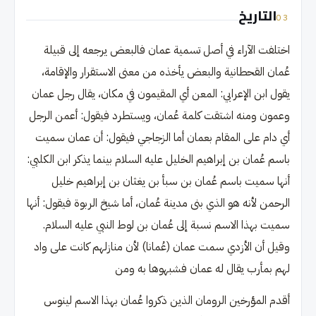
التاريخ
03
اختلفت الآراء في أصل تسمية عمان فالبعض يرجعه إلى قبيلة
عُمان القحطانية والبعض يأخذه من معنى الاستقرار والإقامة،
يقول ابن الإعرابي: المعن أي المقيمون في مكان، يقال رجل عمان
وعمون ومنه اشتقت كلمة عُمان، ويستطرد فيقول: أعمن الرجل
أي دام على المقام بعمان أما الزجاجي فيقول: أن عمان سميت
باسم عُمان بن إبراهيم الخليل عليه السلام بينما يذكر ابن الكلبي:
أنها سميت باسم عُمان بن سبأ بن يغثان بن إبراهيم خليل
الرحمن لأنه هو الذي بنى مدينة عُمان، أما شيخ الربوة فيقول: أنها
سميت بهذا الاسم نسبة إلى عُمان بن لوط النبي عليه السلام.
وقيل أن الأزدي سمت عمان (عُمانا) لأن منازلهم كانت على واد
لهم بمأرب يقال له عمان فشبهوها به ومن
أقدم المؤرخين الرومان الذين ذكروا عُمان بهذا الاسم لينوس